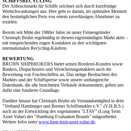
SCHIFFSRECYCLING
Der Abbruchmarkt für Schiffe zeichnet sich durch kurzfristige
Wertschwankungen aus. Hier geht es darum, im optimalen Moment
den bestmöglichen Preis von einem zuverlässigen Abnehmer zu
erzielen.
Bereits seit Mitte der 1980er Jahre ist unser Firmengründer
Christoph Bruhn regelmäßig in diesem eigenständigen Markt aktiv –
mit entsprechenden engen Kontakten zu den wichtigsten
internationalen Recycling-Käufern.
BEWERTUNG
BRUHN SHIPBROKERS bietet seinen Reederei-Kunden sowie
Banken, Dispacheuren und Versicherungsmaklern auch die
Bewertung von Frachtschiffen an. Das stetige Beobachten des
Marktes und der Schiffspreise sowie unsere umfangreiche
Datenbank, die alle berichteten Verkäufe dokumentiert, geben uns
dafür eine fundierte Grundlage.
Darüber hinaus hat Christoph Bruhn als Vorstandsmitglied in dem
"Verband Hamburger und Bremer Schiffsmakler e.V." (V.H.B.S.)
auch an der Entwicklung des sogenannten "LTAV" (Long Term
Asset Value) des "Hamburg Evaluation Boards" mitgearbeitet.
Weitere Infos unter
www.long-term-asset-value.de
.