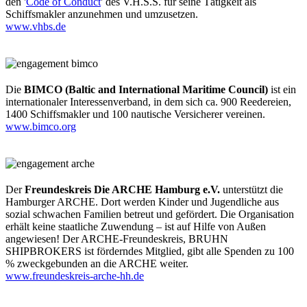
den '
Code of Conduct
' des V.H.S.S. für seine Tätigkeit als
Schiffsmakler anzunehmen und umzusetzen.
www.vhbs.de
Die
BIMCO (Baltic and International Maritime Council)
ist ein
internationaler Interessenverband, in dem sich ca. 900 Reedereien,
1400 Schiffsmakler und 100 nautische Versicherer vereinen.
www.bimco.org
Der
Freundeskreis Die ARCHE Hamburg e.V.
unterstützt die
Hamburger ARCHE. Dort werden Kinder und Jugendliche aus
sozial schwachen Familien betreut und gefördert. Die Organisation
erhält keine staatliche Zuwendung – ist auf Hilfe von Außen
angewiesen! Der ARCHE-Freundeskreis, BRUHN
SHIPBROKERS ist förderndes Mitglied, gibt alle Spenden zu 100
% zweckgebunden an die ARCHE weiter.
www.freundeskreis-arche-hh.de